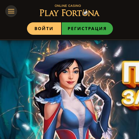
ВОЙТИ
РЕГИСТРАЦИЯ