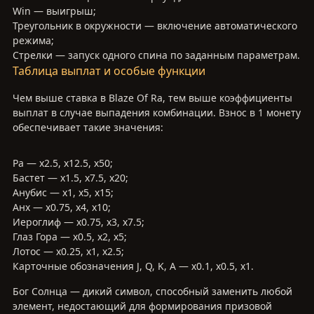
Win — выигрыш;
Треугольник в окружности — включение автоматического
режима;
Стрелки — запуск одного спина по заданным параметрам.
Таблица выплат и особые функции
Чем выше ставка в Blaze Of Ra, тем выше коэффициенты
выплат в случае выпадения комбинации. Взнос в 1 монету
обеспечивает такие значения:
Ра — х2.5, х12.5, х50;
Бастет — х1.5, х7.5, х20;
Анубис — х1, х5, х15;
Анх — х0.75, х4, х10;
Иероглиф — х0.75, х3, х7.5;
Глаз Гора — х0.5, х2, х5;
Лотос — х0.25, х1, х2.5;
Карточные обозначения J, Q, K, A — х0.1, х0.5, х1.
Бог Солнца — дикий символ, способный заменить любой
элемент, недостающий для формирования призовой