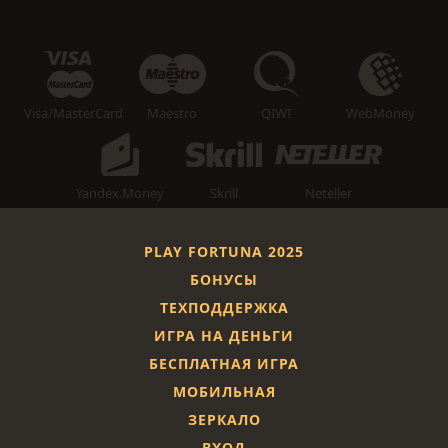
Visa/MasterCard
Maestro
QIWI
WebMoney
Yandex.Money
Skrill
Neteller
PLAY FORTUNA 2025
БОНУСЫ
ТЕХПОДДЕРЖКА
ИГРА НА ДЕНЬГИ
БЕСПЛАТНАЯ ИГРА
МОБИЛЬНАЯ
ЗЕРКАЛО
ВХОД