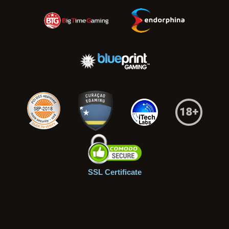
SSL Certificate