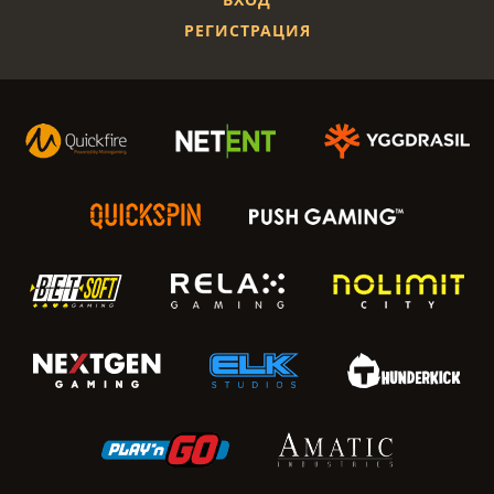
РЕГИСТРАЦИЯ