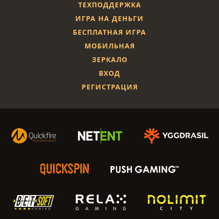
ТЕХПОДДЕРЖКА
ИГРА НА ДЕНЬГИ
БЕСПЛАТНАЯ ИГРА
МОБИЛЬНАЯ
ЗЕРКАЛО
ВХОД
РЕГИСТРАЦИЯ