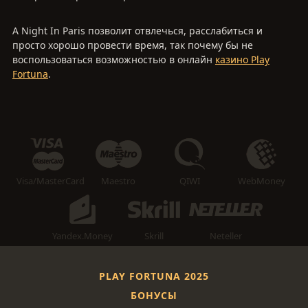
A Night In Paris позволит отвлечься, расслабиться и
просто хорошо провести время, так почему бы не
воспользоваться возможностью в онлайн
казино Play
Fortuna
.
Visa/MasterCard
Maestro
QIWI
WebMoney
Yandex.Money
Skrill
Neteller
PLAY FORTUNA 2025
БОНУСЫ