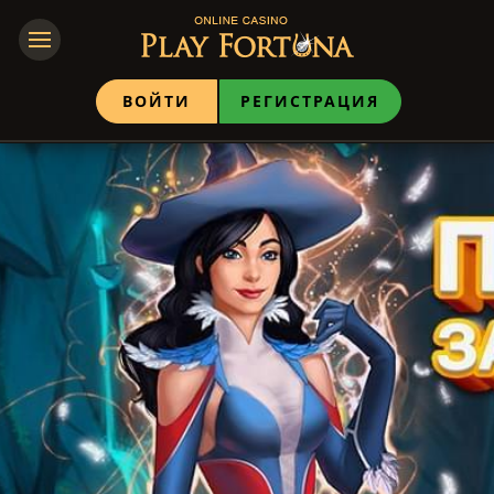
ВОЙТИ
РЕГИСТРАЦИЯ