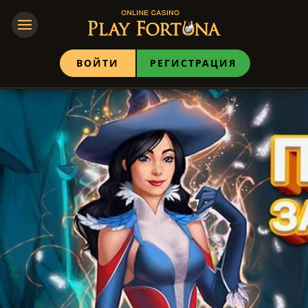
ВОЙТИ
РЕГИСТРАЦИЯ