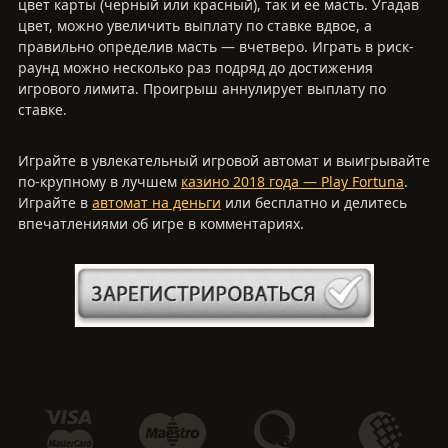
цвет карты (черный или красный), так и ее масть. Угадав
цвет, можно увеличить выплату по ставке вдвое, а
правильно определив масть — вчетверо. Играть в риск-
раунд можно несколько раз подряд до достижения
игрового лимита. Проигрыш аннулирует выплату по
ставке.
Играйте в увлекательный игровой автомат и выигрывайте
по-крупному в лучшем
казино 2018 года — Play Fortuna
.
Играйте в
автомат на деньги
или бесплатно и делитесь
впечатлениями об игре в комментариях.