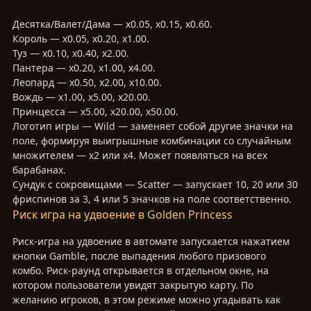
Десятка/Валет/Дама — х0.05, х0.15, х0.60.
Король — х0.05, х0.20, х1.00.
Туз — х0.10, х0.40, х2.00.
Пантера — х0.20, х1.00, х4.00.
Леопард — х0.50, х2.00, х10.00.
Вождь — х1.00, х5.00, х20.00.
Принцесса — х5.00, х20.00, х50.00.
Логотип игры — Wild — заменяет собой другие значки на
поле, формируя выигрышные комбинации со случайным
множителем — х2 или х4. Может появляться на всех
барабанах.
Сундук с сокровищами — Scatter — запускает 10, 20 или 30
фриспинов за 3, 4 или 5 значков на поле соответственно.
Риск игра на удвоение в Golden Princess
Риск-игра на удвоение в автомате запускается нажатием
кнопки Gamble, после выпадения любого призового
комбо. Риск-раунд открывается в отдельном окне, на
котором пользователи увидят закрытую карту. По
желанию игроков, в этом режиме можно угадывать как