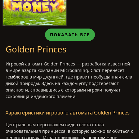
ПОКАЗАТЬ ВСЕ
Golden Princes
Игровой автомат Golden Princes — разработка известной
в мире азарта компании Microgaming. Слот перенесет
гемблеров в мир джунглей, где правит необузданная сила
дикой природы. Здесь на каждом углу подстерегают
опасности, справившись с которыми игроки получат
сокровища индейского племени.
Характеристики игрового автомата Golden Princes
Центральным персонажем видео слота стала
очаровательная принцесса, в которую можно влюбиться с
первого взгляда. Игра происходит на золотом фоне,