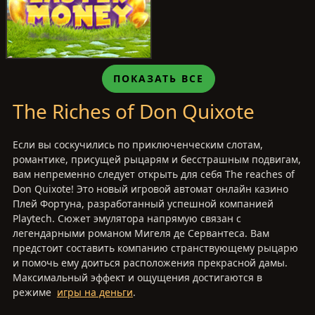
ПОКАЗАТЬ ВСЕ
The Riches of Don Quixote
Если вы соскучились по приключенческим слотам,
романтике, присущей рыцарям и бесстрашным подвигам,
вам непременно следует открыть для себя The reaches of
Don Quixote! Это новый игровой автомат онлайн казино
Плей Фортуна, разработанный успешной компанией
Playtech. Сюжет эмулятора напрямую связан с
легендарными романом Мигеля де Сервантеса. Вам
предстоит составить компанию странствующему рыцарю
и помочь ему доиться расположения прекрасной дамы.
Максимальный эффект и ощущения достигаются в
режиме
игры на деньги
.