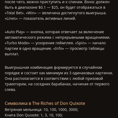
после чего, можно приступить и к спинам. Взнос должен
быть в диапазоне $0.1 — $25, он будет отображаться в
«Total Bet». «Win» — величина достигнутого выигрыша.
«Lines» — показатель активных линий.
«Auto Play» — кнопка, которая отвечает за включение
автоматического режима с непрерывными вращениями.
«Turbo Mode» — ускорение геймплея. «Spin» — начало
партии в одно вращение. «Info» — просмотр таблицы
выплат.
Выигрышная комбинация формируется в случайном
порядке и состоит как минимум из 3 одинаковых картинок.
Она располагается в соответствии с любой призовой
траектории, на соседних барабанах, начиная от первого
слева.
Символика в The Riches of Don Quixote
Ветряная мельница: 10, 100, 1000, 3000;
Книга Don Quixote: 1, 3, 10, 100;