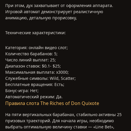
При этом, дух захватывает от оформления аппарата.
Игровой автомат демонстрирует реалистичную
анимацию, детальную прорисовку,
Технические характеристики:
Категория: онлайн видео слот;
Количество барабанов: 5;
Число линий выплат: 25;
Диапазон ставок: $0.1- $25;
Максимальная выплата: х3000;
Служебные символы: Wild, Scatter;
Бесплатные вращения: Есть;
Бонус-игра: Нет;
Автоматический режим: Да.
Правила слота The Riches of Don Quixote
На пяти вертикальных барабанах, стабильно активны 25
призовых траекторий. Для начала игры, необходимо
выбрать оптимальную величину ставки — «Line Bet»,