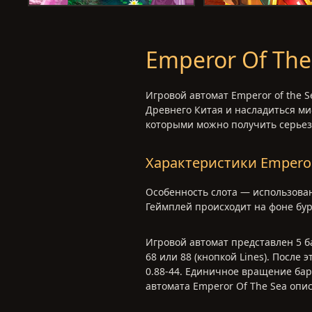
Emperor Of The
Игровой автомат Emperor of the 
Древнего Китая и насладиться ми
которыми можно получить серье
Характеристики Emperor 
Особенность слота — использова
Геймплей происходит на фоне бур
Игровой автомат представлен 5 б
68 или 88 (кнопкой Lines). После
0.88-44. Единичное вращение бар
автомата Emperor Of The Sea опи