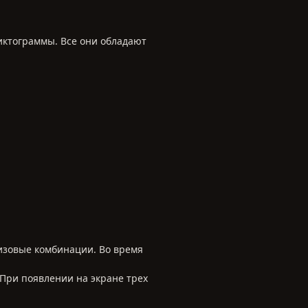
иктограммы. Все они обладают
призовые комбинации. Во время
 При появлении на экране трех