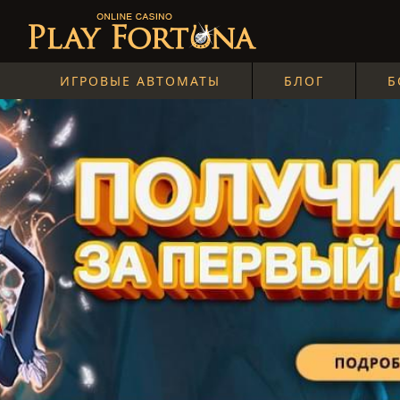
ИГРОВЫЕ АВТОМАТЫ
БЛОГ
Б