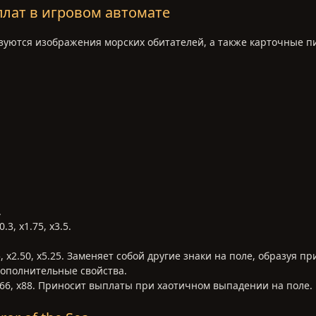
лат в игровом автомате
зуются изображения морских обитателей, а также карточные п
.
3, х1.75, х3.5.
5, х2.50, х5.25. Заменяет собой другие знаки на поле, образуя 
ополнительные свойства.
 х66, х88. Приносит выплаты при хаотичном выпадении на поле.