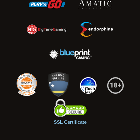
SSL Certificate