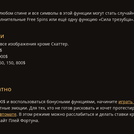
и любом спине и все символы в этой функции могут стать случа
олнительные Free Spins или ещё одну функцию «Сила трезубца»
ми
 все изображения кроме Скаттер.
$
000$
0, 150, 800$
атно
0$ и воспользоваться бонусными функциями, начините
играть
ые эмоции. Для тех, кто не готов рисковать и хочет протестир
автомате
. В этом режиме можно расслабиться и делать ставки 
айт Плей Фортуна.