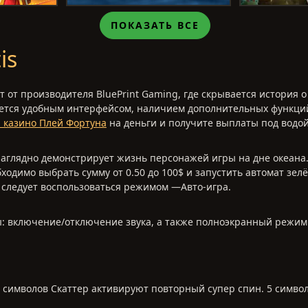
ПОКАЗАТЬ ВСЕ
is
ат от производителя BluePrint Gaming, где скрывается история 
ается удобным интерфейсом, наличием дополнительных функци
 казино Плей Фортуна
на деньги и получите выплаты под водой
аглядно демонстрирует жизнь персонажей игры на дне океана. 
ходимо выбрать сумму от 0.50 до 100$ и запустить автомат зел
следует воспользоваться режимом —Авто-игра.
: включение/отключение звука, а также полноэкранный режим
ее символов Скаттер активируют повторный супер спин. 5 симво