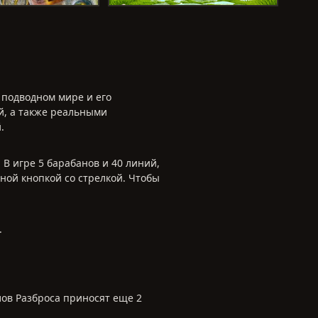
о подводном мире и его
й, а также реальными
.
В игре 5 барабанов и 40 линий,
ёной кнопкой со стрелкой. Чтобы
.
лов Разброса приносят еще 2