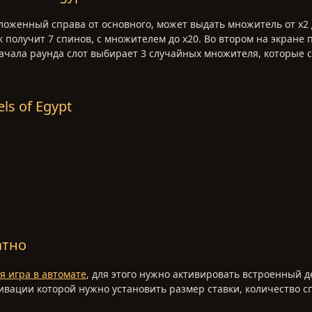
оженный справа от основного, может выдать множитель от х2 до
к получит 7 спинов, с множителем до х20. Во втором на экране
ачала раунда слот выбирает 3 случайных множителя, которые
s of Egypt
атно
я игра в автомате
, для этого нужно активировать встроенный 
тивации которой нужно установить размер ставки, количество 