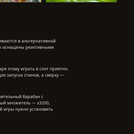
чиваются в альтернативной
иды оснащены реактивными
я этому играть в слот приятно.
ля запуска спинов, а сверху —
нительный барабан с
ный множитель — х3200,
ой игры нужно установить