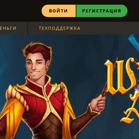
ВОЙТИ
РЕГИСТРАЦИЯ
ДЕНЬГИ
ТЕХПОДДЕРЖКА