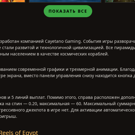
ПОКАЗАТЬ ВСЕ
разработан компанией Cayetano Gaming. События игры развора
не стали развитой и технологичной цивилизацией. Все пирам
ным населением в качестве космических кораблей.
ванием современной графики и трехмерной анимации. Благодар
ре экрана, вместо панели управления снизу находится кнопка д
нов и 5 линий выплат. Помимо этого, справа расположен допол
а на спин — 0.20, максимальная — 60. Максимальный суммар
грессивного джекпота в игре нет. Для активации автоматическ
роигрыш.
eels of Egypt